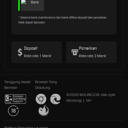
* Selama bank maintenance dan bank offline deposit dan penarikan
tidak dapat diproses
Deposit
Penarikan
Rata-rata 1 Menit
Rata-rata 3 Menit
Tanggung Jawab
Browser Yang
Bermain
Didukung
©2026 WULING338. Hak cipta
dilindungi | 18+
Platform Penyedia Layanan