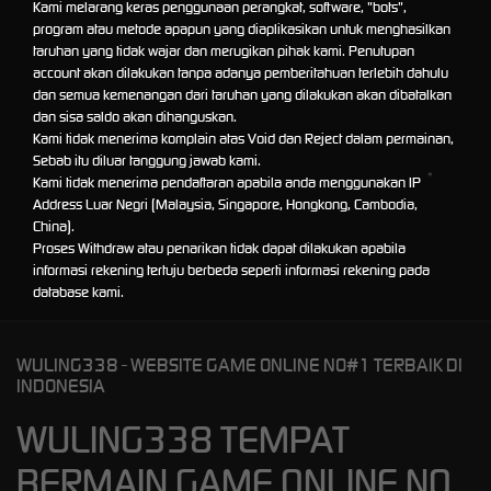
Kami melarang keras penggunaan perangkat, software, "bots",
program atau metode apapun yang diaplikasikan untuk menghasilkan
taruhan yang tidak wajar dan merugikan pihak kami. Penutupan
account akan dilakukan tanpa adanya pemberitahuan terlebih dahulu
dan semua kemenangan dari taruhan yang dilakukan akan dibatalkan
dan sisa saldo akan dihanguskan.
Kami tidak menerima komplain atas Void dan Reject dalam permainan,
Sebab itu diluar tanggung jawab kami.
Kami tidak menerima pendaftaran apabila anda menggunakan IP
Address Luar Negri (Malaysia, Singapore, Hongkong, Cambodia,
China).
Proses Withdraw atau penarikan tidak dapat dilakukan apabila
informasi rekening tertuju berbeda seperti informasi rekening pada
database kami.
WULING338 - WEBSITE GAME ONLINE NO#1 TERBAIK DI
INDONESIA
WULING338 TEMPAT
BERMAIN GAME ONLINE NO