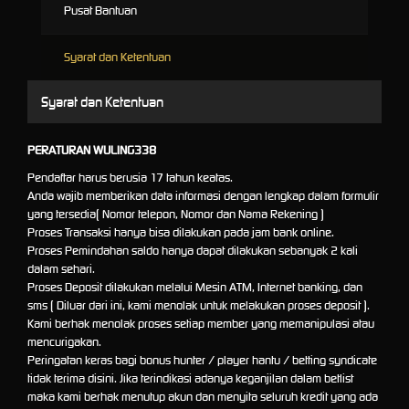
Pusat Bantuan
Syarat dan Ketentuan
Syarat dan Ketentuan
PERATURAN WULING338
Pendaftar harus berusia 17 tahun keatas.
Anda wajib memberikan data informasi dengan lengkap dalam formulir
yang tersedia( Nomor telepon, Nomor dan Nama Rekening )
Proses Transaksi hanya bisa dilakukan pada jam bank online.
Proses Pemindahan saldo hanya dapat dilakukan sebanyak 2 kali
dalam sehari.
Proses Deposit dilakukan melalui Mesin ATM, Internet banking, dan
sms ( Diluar dari ini, kami menolak untuk melakukan proses deposit ).
Kami berhak menolak proses setiap member yang memanipulasi atau
mencurigakan.
Peringatan keras bagi bonus hunter / player hantu / betting syndicate
tidak terima disini. Jika terindikasi adanya keganjilan dalam betlist
maka kami berhak menutup akun dan menyita seluruh kredit yang ada