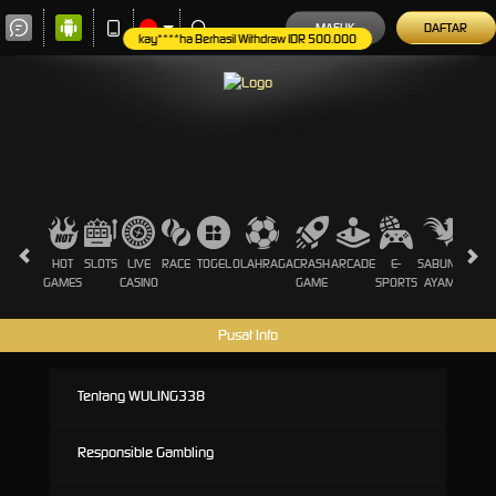
MASUK
DAFTAR
kay****ha Berhasil Withdraw IDR 500.000
HOT
SLOTS
LIVE
RACE
TOGEL
OLAHRAGA
CRASH
ARCADE
E-
SABUNG
PROM
GAMES
CASINO
GAME
SPORTS
AYAM
Pusat Info
Tentang WULING338
Responsible Gambling