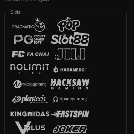
Slots