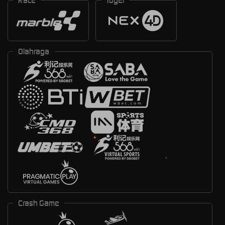
Olahraga
Crash Game