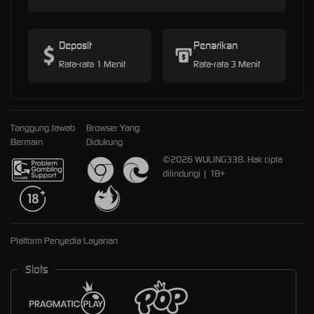
Deposit
Penarikan
Rata-rata 1 Menit
Rata-rata 3 Menit
Tanggung Jawab
Browser Yang
Bermain
Didukung
©2026 WULING338. Hak cipta
dilindungi | 18+
Platform Penyedia Layanan
Slots