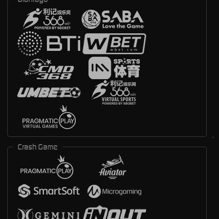
Crash Game