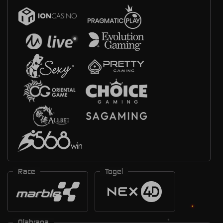
Race
Togel
Olahraga