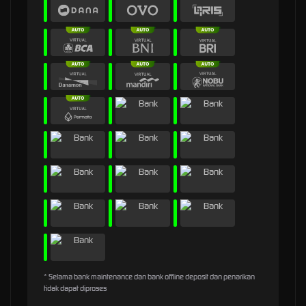
* Selama bank maintenance dan bank offline deposit dan penarikan
tidak dapat diproses