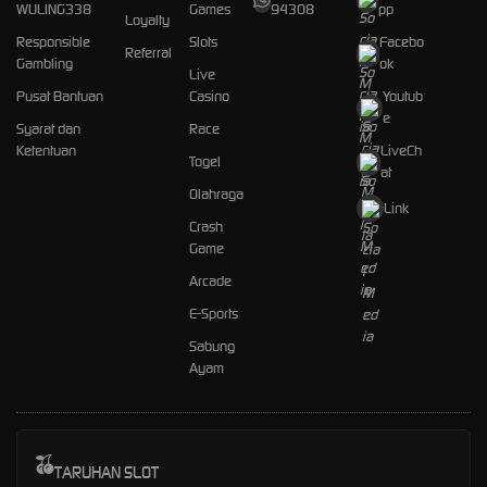
WULING338
Games
94308
pp
Loyalty
Responsible
Slots
Facebo
Referral
Gambling
ok
Live
Pusat Bantuan
Casino
Youtub
e
Syarat dan
Race
Ketentuan
LiveCh
Togel
at
Olahraga
Link
Crash
Game
Arcade
E-Sports
Sabung
Ayam
TARUHAN SLOT