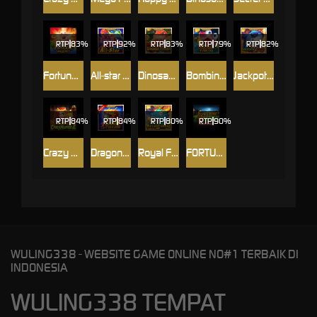
RTP
83%
RTP
92%
RTP
83%
RTP
79%
RTP
82%
Fortune King Jackpot
All-star Fishing
Dinosaur Tycoon
Bombing Fishing
Jackpot Fishing
RTP
84%
RTP
84%
RTP
80%
RTP
90%
Crazy Hunter 2
Dragon Treasure
Royal Fishing
FORTUNE ZOMBIE
WULING338 - WEBSITE GAME ONLINE NO#1 TERBAIK DI
INDONESIA
WULING338 TEMPAT