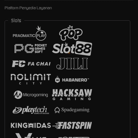
Platform Penyedia Layanan
Slots