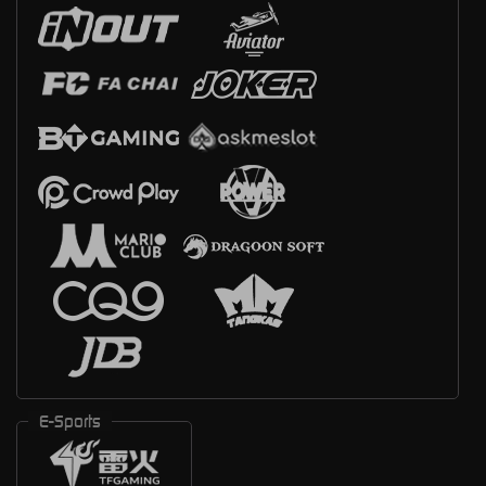
E-Sports