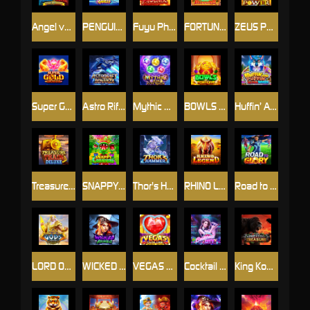
Angel vs Devil Ultimate Goal Showdown
PENGUIN QUEST
Fuyu Phoenix
FORTUNE GOD BLESSING
ZEUS POWER
Super Gold Arowana
Astro Rift Bonanza
Mythic Gems: Five Realms
BOWLS OF FORTUNE
Huffin’ And Puffin’ Ultra Wheel
Treasure Train Deluxe
SNAPPY CARNIVAL
Thor's Hammer
RHINO LEGEND
Road to Glory
LORD OF THE GODS
WICKED RICHES
VEGAS CASH LINK
Cocktail City
King Kong Treasure