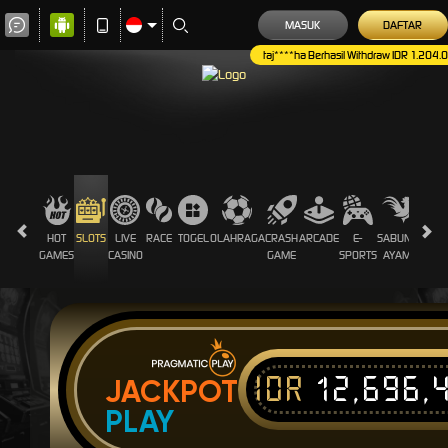
MASUK
DAFTAR
taj****ha Berhasil Withdraw IDR 1.204.
HOT
SLOTS
LIVE
RACE
TOGEL
OLAHRAGA
CRASH
ARCADE
E-
SABUNG
PROM
GAMES
CASINO
GAME
SPORTS
AYAM
IDR
12,696,
JACKPOT
PLAY