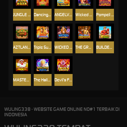
JUNGLE ROAR
Dancing Golden Drums
ANGELVSDEVIL SEA DUEL
Wicked Wins: Crystals
Pompeil Blaze
AZTLAN GEMS3
Triple Supreme Xtreme Treasure
WICKED FORTUNE
THE GREAT FIREFIGHTER
BUILDER'S FRENZY
MASTER CHEF FRENZY
The Halloween Rascal
Devil’s Frenzy
WULING338 - WEBSITE GAME ONLINE NO#1 TERBAIK DI
INDONESIA