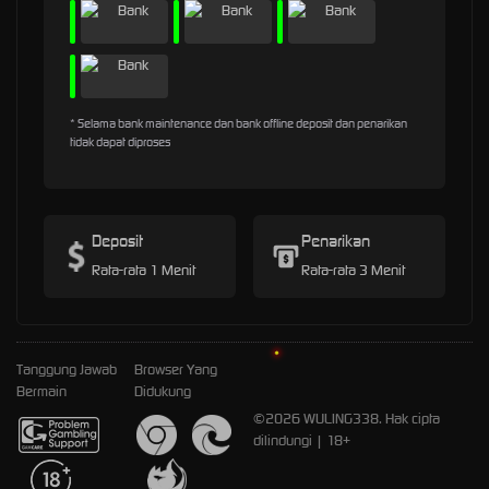
* Selama bank maintenance dan bank offline deposit dan penarikan
tidak dapat diproses
Deposit
Penarikan
Rata-rata 1 Menit
Rata-rata 3 Menit
Tanggung Jawab
Browser Yang
Bermain
Didukung
©2026 WULING338. Hak cipta
dilindungi | 18+