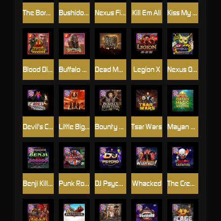
The Border
Bushido Way xNudge
Nexus Fire In The Hole xBomb
Kill Em All
Kiss My Chainsaw
Blood Diamond
Buffalo Hunter
Dead Men Walking
Legion X
Nexus Outsourced
Devil's Crossroad
Little Bighorn
Bounty Hunters xNudge®
Tsar Wars
Mayan Magic Wildfire
Benji Killed in Vegas
Punk Rocker
DJ Psycho
Whacked
The Creepy Carnival