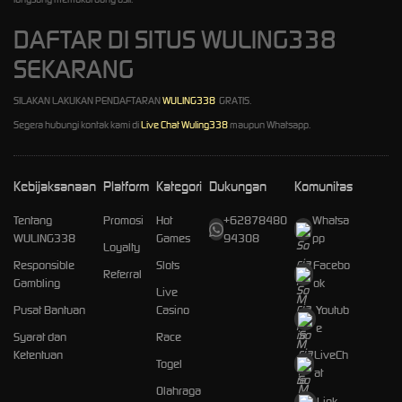
DAFTAR DI SITUS WULING338
SEKARANG
SILAKAN LAKUKAN PENDAFTARAN
WULING338
GRATIS.
Segera hubungi kontak kami di
Live Chat Wuling338
maupun Whatsapp.
Kebijaksanaan
Platform
Kategori
Dukungan
Komunitas
Tentang
Promosi
Hot
+62878480
Whatsa
WULING338
Games
94308
pp
Loyalty
Responsible
Slots
Facebo
Referral
Gambling
ok
Live
Pusat Bantuan
Casino
Youtub
e
Syarat dan
Race
Ketentuan
LiveCh
Togel
at
Olahraga
Link