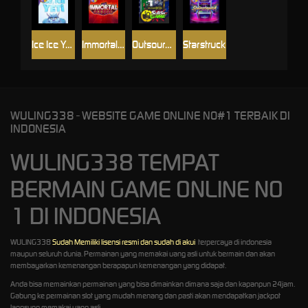
Ice Ice Yeti
Immortal Fruits
Outsourced: Slash Game
Starstruck
WULING338 - WEBSITE GAME ONLINE NO#1 TERBAIK DI
INDONESIA
WULING338 TEMPAT
BERMAIN GAME ONLINE NO
1 DI INDONESIA
WULING338
Sudah Memiliki lisensi resmi dan sudah di akui
terpercaya di indonesia
maupun seluruh dunia. Permainan yang memakai uang asli untuk bermain dan akan
membayarkan kemenangan berapapun kemenangan yang didapat.
Anda bisa memainkan permainan yang bisa dimainkan dimana saja dan kapanpun 24jam.
Gabung ke permainan slot yang mudah menang dan pasti akan mendapatkan jackpot
langsung memakai uang asli.