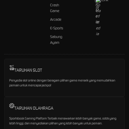
Crash
Game
Arcade
E-Sports
Sabung
Ayam
TARUHAN SLOT
Penyedia slot online dengan beragam pilihan game menarik yang memudahkan
pemain untuk mencapai jackpot
TARUHAN OLAHRAGA
Sportsbook Gaming Platform Terbaik menawarkan lebih banyak game, odds yang
lebih tinggi, dan menyediakan pilihan yang lebih banyak untuk pemain.