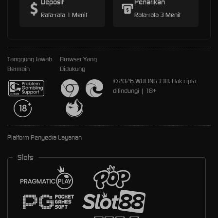
Deposit
Penarikan
Rata-rata 1 Menit
Rata-rata 3 Menit
Tanggung Jawab
Browser Yang
Bermain
Didukung
©2026 WULING338. Hak cipta
dilindungi | 18+
Platform Penyedia Layanan
Slots