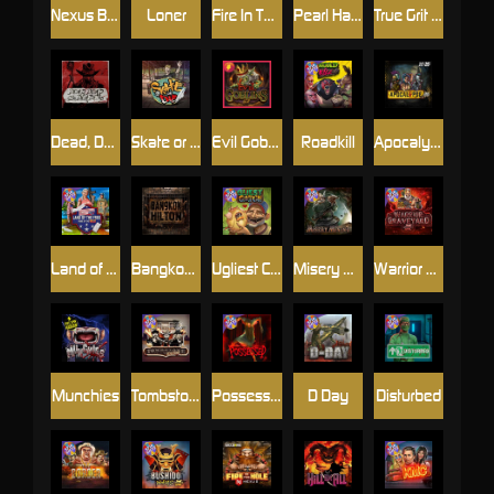
Nexus Blood & Shadow
Loner
Fire In The Hole xBomb
Pearl Harbor
True Grit Redemption
Dead, Dead, or Deader
Skate or Die
Evil Goblins xBomb
Roadkill
Apocalypse Super xNudge
Land of the Free
Bangkok Hilton
Ugliest Catch
Misery Mining
Warrior Graveyard xNudge
Munchies
Tombstone No Mercy
Possessed
D Day
Disturbed