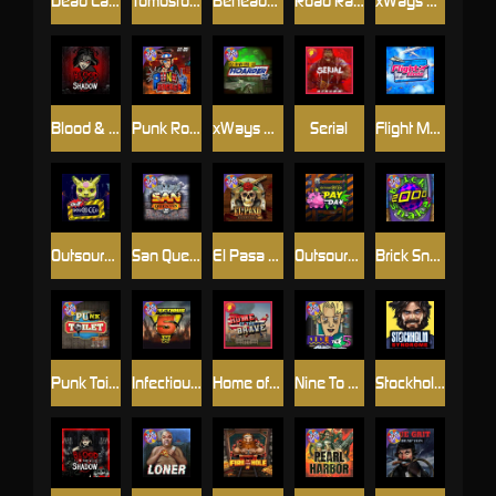
Dead Canary
Tombstone RIP
Beheaded
Road Rage
xWays Hoarder 2
Blood & Shadow
Punk Rocker 2
xWays Hoarder xSplit
Serial
Flight Mode
Outsourced
San Quentin xWays
El Pasa Gunfight xNudge
Outsourced: Payday
Brick Snake 2000
Punk Toilet
Infectious 5 xWays
Home of the Brave
Nine To Five
Stockholm Syndrome