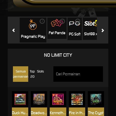
i
i
i
i
i
Facha
Fat Panda
Slot88 x PP
PG Soft
Pragmatic Play
NO LIMIT CITY
Semua
Top
Slots
permainan
20
Duck Hunters
Deadwood R.I.P
Kenneth Must Die
Fire in the Hole 3
The Crypt