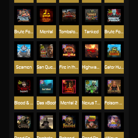
Brute Force: Alien Onslaught
Mental
Tombstone Slaughter
Tanked
Brute Force
Seamen
San Quentin 2: Death Row
Fire in the Hole 2
Highway to Hell
Gator Hunters
Blood & Shadow 2
Das xBoot
Mental 2
Nexus The Crypt
Folsom Prison