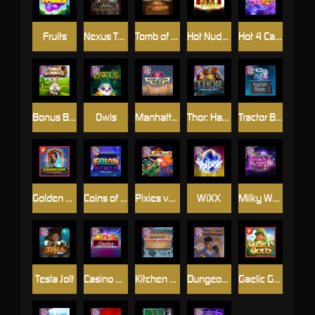
Fruits
Nexus Tombstone RIP
Tomb of Akhenaten
Hot Nudge
Hot 4 Cash
Bonus Bunnies
Owls
Manhattan Goes Wild
Thor: Hammer Time
Tractor Beam
Golden Genie And The Walking Wilds
Coins of Fortune
Pixies vs Pirates
WiXX
Milky Ways
Tesla Jolt
Casino Win Spin
Kitchen Drama: Sushi Mania
Dungeon Quest
Gaelic Gold