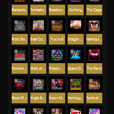
Barbarian Fury
Tombstone
Deadwood xNudge
Gluttony
The Cage
Rock Bottom
East Coast Vs West Coast
True kult
Dragon Tribe
Harlequin Carnival
Remember Gulag
Walk of Shame
Poison Eve
Space Donkey
The Rave
Book Of Shadows
Jingle Balls
Karen Maneater
Monkey's Gold xPays
Tomb of Nefertiti