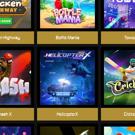
en Highway
Bottle Mania
Towe
mash X
HelicopterX
Crick