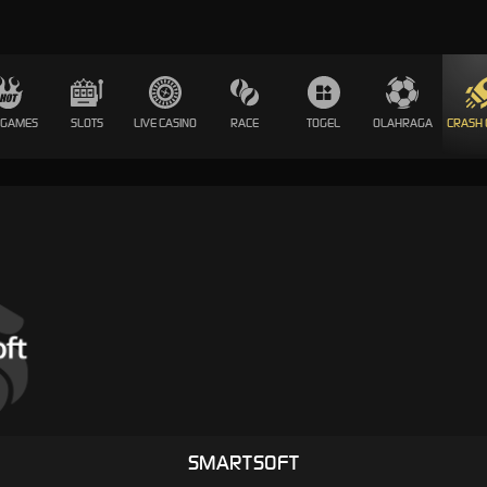
 GAMES
SLOTS
LIVE CASINO
RACE
TOGEL
OLAHRAGA
CRASH
caz****ka Berhasil Withdraw IDR 1.351.000
SMARTSOFT