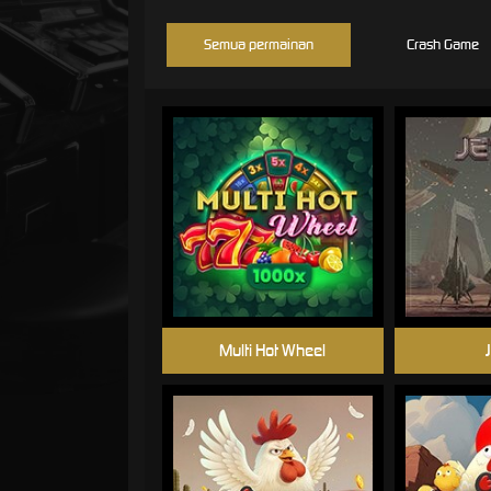
Semua permainan
Crash Game
Multi Hot Wheel