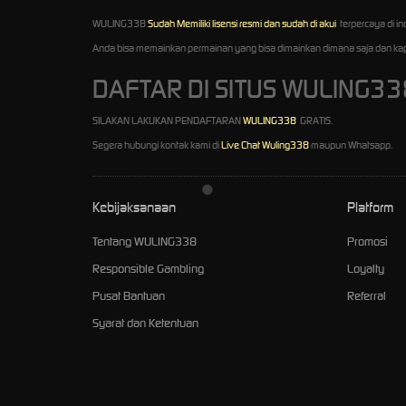
WULING338
Sudah Memiliki lisensi resmi dan sudah di akui
terpercaya di 
Anda bisa memainkan permainan yang bisa dimainkan dimana saja dan ka
DAFTAR DI SITUS WULING3
SILAKAN LAKUKAN PENDAFTARAN
WULING338
GRATIS.
Segera hubungi kontak kami di
Live Chat Wuling338
maupun Whatsapp.
Kebijaksanaan
Platform
Tentang WULING338
Promosi
Responsible Gambling
Loyalty
Pusat Bantuan
Referral
Syarat dan Ketentuan