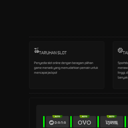
TARUHAN SLOT
TA
Penyedia slot online dengan beragam pilihan
Sportsb
game menarik yang memudahkan pemain untuk
menawar
mencapai jackpot
tinggi,
banyak 