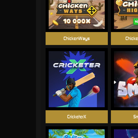
ChickenWays
Chick
CricketerX
S