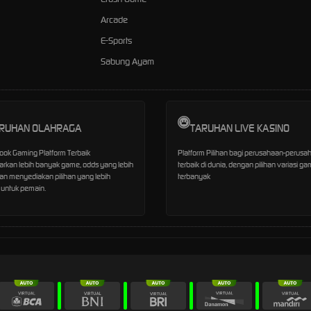
Arcade
E-Sports
Sabung Ayam
RUHAN OLAHRAGA
TARUHAN LIVE KASINO
ook Gaming Platform Terbaik
Platform Pilihan bagi perusahaan-perusa
kan lebih banyak game, odds yang lebih
terbaik di dunia, dengan pilihan variasi g
 dan menyediakan pilihan yang lebih
terbanyak
untuk pemain.