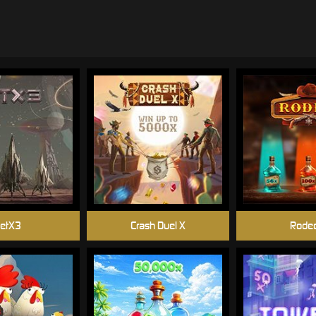
JetX3
Crash Duel X
Rode