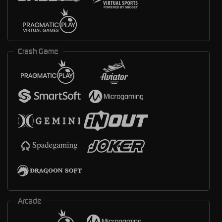
Crash Game
Arcade