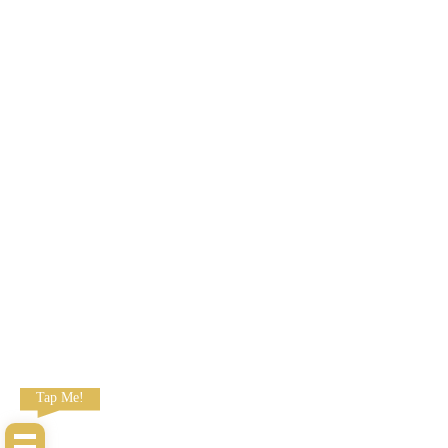
Tap Me!