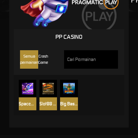
PP CASINO
Semua
Crash
permainan
Game
Spaceman
Slot88 High Flyer
Big Bass Crash