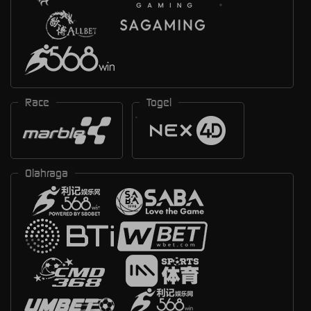
Race
Togel
Olahraga