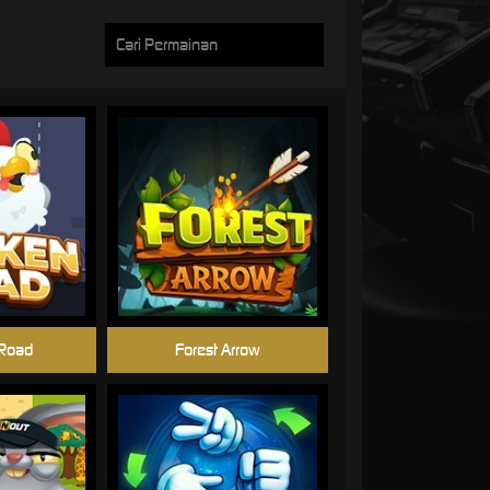
 Road
Forest Arrow