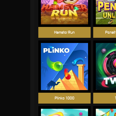
Hamster Run
Penalt
Plinko 1000