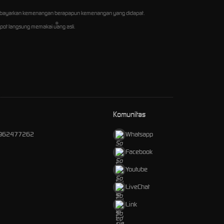
membayarkan kemenangan berapapun kemenangan yang didapat.
ot langsung memakai uang asli.
Komunitas
962477262
Whatsapp
Facebook
Youtube
LiveChat
Link