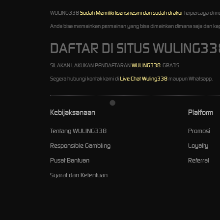
WULING338
Sudah Memiliki lisensi resmi dan sudah di akui
terpercaya di 
Anda bisa memainkan permainan yang bisa dimainkan dimana saja dan ka
DAFTAR DI SITUS WULING3
SILAKAN LAKUKAN PENDAFTARAN
WULING338
GRATIS.
Segera hubungi kontak kami di
Live Chat Wuling338
maupun Whatsapp.
Kebijaksanaan
Platform
Tentang WULING338
Promosi
Responsible Gambling
Loyalty
Pusat Bantuan
Referral
Syarat dan Ketentuan