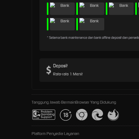
* Selama bank maintenance dan bank offline deposit dan penarik
Deposit
Rata-rata 1 Menit
Tanggung Jawab Bermain
Browser Yang Didukung
Platform Penyedia Layanan