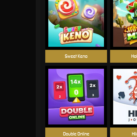
Sweet Keno
Ho
Double Online
Hi