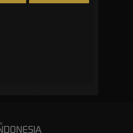
INDONESIA