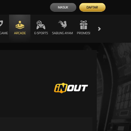
MASUK
DAFTAR
 GAME
ARCADE
E-SPORTS
SABUNG AYAM
PROMOSI