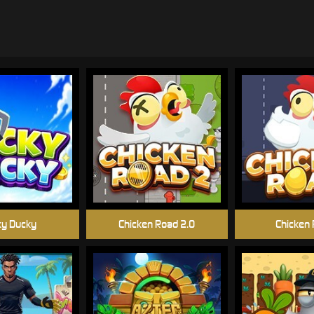
ky Ducky
Chicken Road 2.0
Chicken