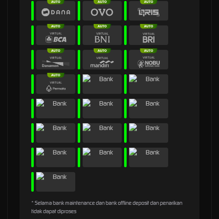
* Selama bank maintenance dan bank offline deposit dan penarikan
tidak dapat diproses