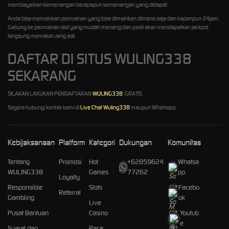
membayarkan kemenangan berapapun kemenangan yang didapat.
Anda bisa memainkan permainan yang bisa dimainkan dimana saja dan kapanpun 24jam.
Gabung ke permainan slot yang mudah menang dan pasti akan mendapatkan jackpot
langsung memakai uang asli.
DAFTAR DI SITUS WULING338
SEKARANG
SILAKAN LAKUKAN PENDAFTARAN
WULING338
GRATIS.
Segera hubungi kontak kami di
Live Chat Wuling338
maupun Whatsapp.
Kebijaksanaan
Platform
Kategori
Dukungan
Komunitas
Tentang
Promosi
Hot
+62859624
Whatsa
WULING338
Games
77262
pp
Loyalty
Responsible
Slots
Facebo
Referral
Gambling
ok
Live
Pusat Bantuan
Casino
Youtub
e
Syarat dan
Race