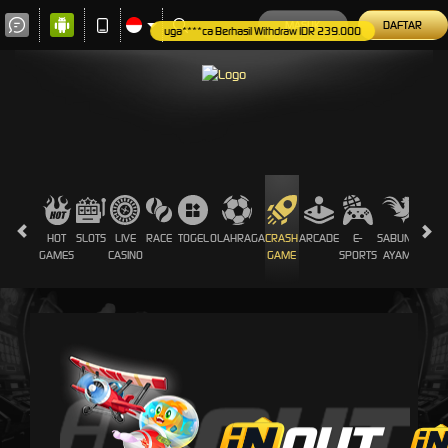
MASUK
DAFTAR
uga****ca Berhasil Withdraw IDR 239.000
HOT
SLOTS
LIVE
RACE
TOGEL
OLAHRAGA
CRASH
ARCADE
E-
SABUNG
PROM
GAMES
CASINO
GAME
SPORTS
AYAM