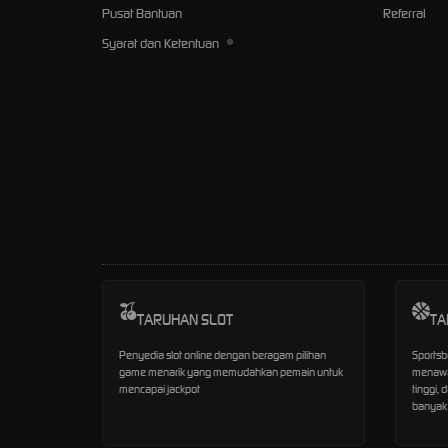
Pusat Bantuan
Referral
Syarat dan Ketentuan
TARUHAN SLOT
TA
Penyedia slot online dengan beragam pilihan
Sportsb
game menarik yang memudahkan pemain untuk
menawar
mencapai jackpot
tinggi,
banyak 