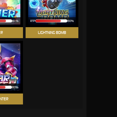
81%
RTP
80%
ER
LIGHTNING BOMB
80%
NTER