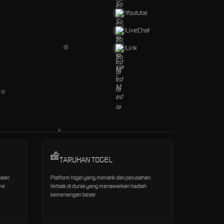
Youtube
LiveChat
Link
TARUHAN TOGEL
haan
Platform togel yang menarik dari perusahan
ame
terbaik di dunia yang menawarkan hadiah
kemenangan besar