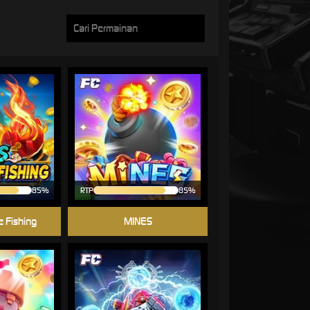
85%
RTP
85%
e Fishing
MINES