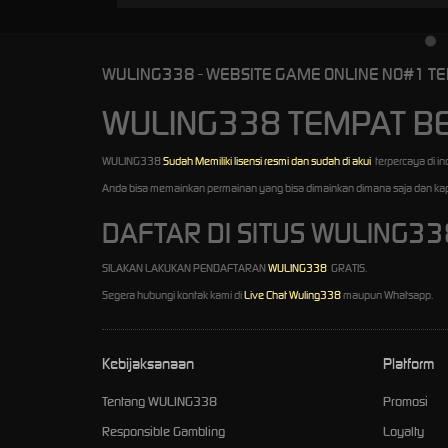
WULING338 - WEBSITE GAME ONLINE NO#1 TER
WULING338 TEMPAT BER
WULING338
Sudah Memiliki lisensi resmi dan sudah di akui
terpercaya di 
Anda bisa memainkan permainan yang bisa dimainkan dimana saja dan ka
DAFTAR DI SITUS WULING3
SILAKAN LAKUKAN PENDAFTARAN
WULING338
GRATIS.
Segera hubungi kontak kami di
Live Chat Wuling338
maupun Whatsapp.
Kebijaksanaan
Platform
Tentang WULING338
Promosi
Responsible Gambling
Loyalty