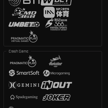
Crash Game