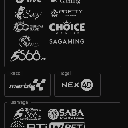
Race
Togel
Olahraga