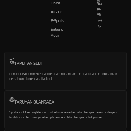
Game
Arcade
E-Sports
Sabung
Ayam
TARUHAN SLOT
Penyedia slot online dengan beragam pilihan game menarik yang memudahkan
pemain untuk mencapai jackpot
TARUHAN OLAHRAGA
Sportsbook Gaming Platform Terbaik menawarkan lebih banyak game, odds yang
lebih tinggi, dan menyediakan pilihan yang lebih banyak untuk pemain.