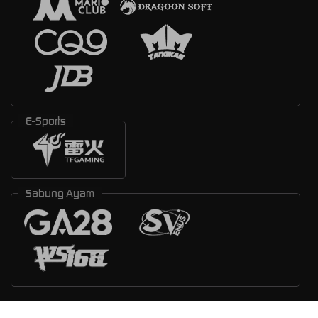
E-Sports
Sabung Ayam