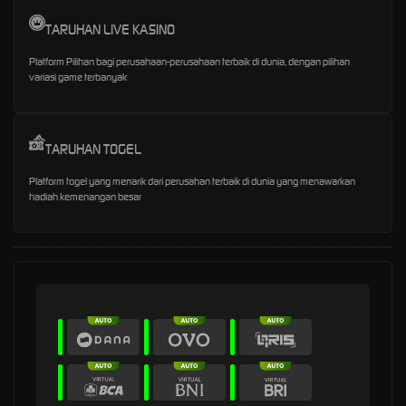
TARUHAN LIVE KASINO
Platform Pilihan bagi perusahaan-perusahaan terbaik di dunia, dengan pilihan
variasi game terbanyak
TARUHAN TOGEL
Platform togel yang menarik dari perusahan terbaik di dunia yang menawarkan
hadiah kemenangan besar