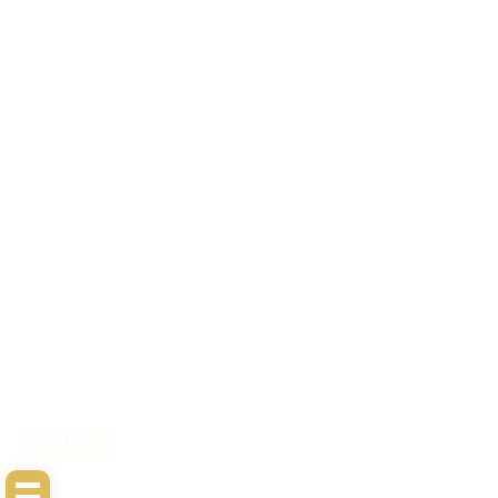
Tap Me!