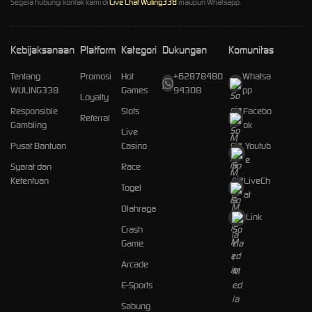
Segera hubungi kontak kami di
Live Chat Wuling338
maupun Whatsapp.
Kebijaksanaan
Platform
Kategori
Dukungan
Komunitas
Tentang
Promosi
Hot
+62878480
Whatsa
WULING338
Games
94308
pp
Loyalty
Responsible
Slots
Facebo
Referral
Gambling
ok
Live
Pusat Bantuan
Casino
Youtub
e
Syarat dan
Race
Ketentuan
LiveCh
Togel
at
Olahraga
Link
Crash
Game
Arcade
E-Sports
Sabung