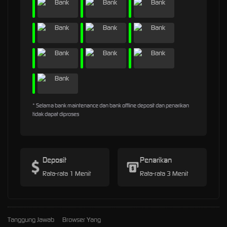
* Selama bank maintenance dan bank offline deposit dan penarikan
tidak dapat diproses
Deposit
Penarikan
Rata-rata 1 Menit
Rata-rata 3 Menit
Tanggung Jawab
Browser Yang