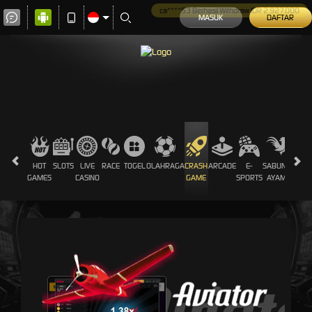
MASUK
DAFTAR
ca****53 Berhasil Withdraw IDR 2.927.000
HOT
SLOTS
LIVE
RACE
TOGEL
OLAHRAGA
CRASH
ARCADE
E-
SABUNG
PROM
GAMES
CASINO
GAME
SPORTS
AYAM