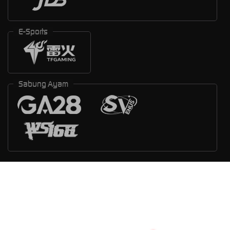
E-Sports
Sabung Ayam