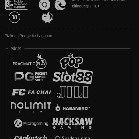
dilindungi | 18+
Platform Penyedia Layanan
Slots