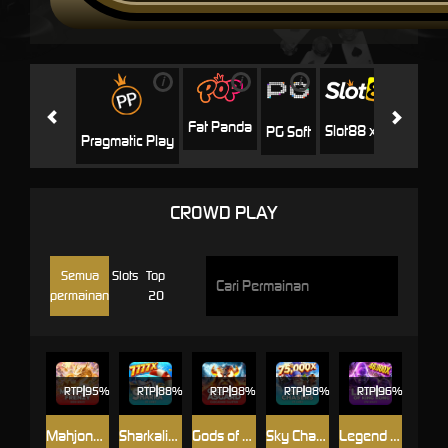
i
i
i
i
i
Facha
Fat Panda
Slot88 x PP
PG Soft
Pragmatic Play
CROWD PLAY
Semua
Slots
Top
permainan
20
RTP
95%
RTP
88%
RTP
98%
RTP
98%
RTP
96%
Mahjong Frenzy
Sharkalicious
Gods of Asgard
Sky Chasers
Legend of King Kong