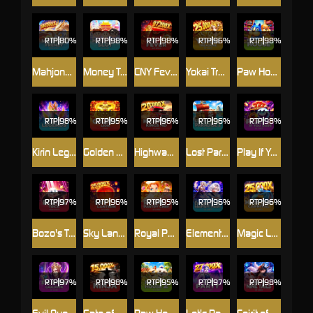
RTP
80%
RTP
98%
RTP
98%
RTP
96%
RTP
98%
Mahjong Frenzy : Tiles of Fortunes
Money Tree Slot
CNY Fever
Yokai Treasure
Paw House
RTP
98%
RTP
95%
RTP
96%
RTP
96%
RTP
98%
Kirin Legends
Golden Lion
Highway Kings HD
Lost Paradise 2
Play If You Dare
RTP
97%
RTP
96%
RTP
95%
RTP
96%
RTP
96%
Bozo's Trick
Sky Lantern
Royal Pastry Chef
Elementalist
Magic Lamp Carnival
RTP
97%
RTP
98%
RTP
95%
RTP
97%
RTP
98%