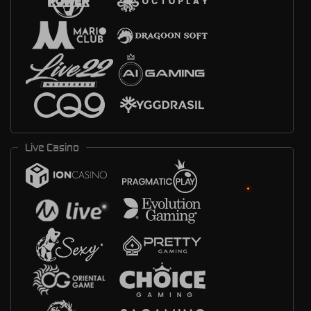
Live Casino