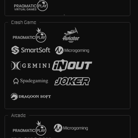
Crash Game
Arcade